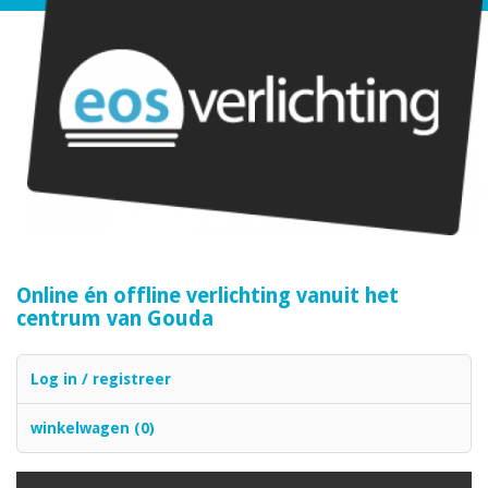
Online én offline verlichting vanuit het
centrum van Gouda
Log in / registreer
winkelwagen (0)