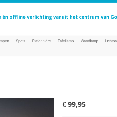
e én offline verlichting vanuit het centrum van G
ampen
Spots
Plafonnière
Tafellamp
Wandlamp
Lichtb
€ 99,95