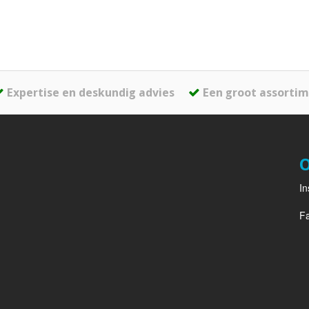
Expertise en deskundig advies
Een groot assorti
O
I
F