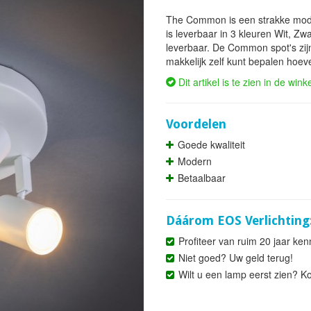
The Common is een strakke mode
is leverbaar in 3 kleuren Wit, Zw
leverbaar. De Common spot's zij
makkelijk zelf kunt bepalen hoeve
Dit artikel is te zien in de wink
Voordelen
Goede kwaliteit
Modern
Betaalbaar
Dáárom EOS Verlichting
Profiteer van ruim 20 jaar ken
Niet goed? Uw geld terug!
Wilt u een lamp eerst zien? K