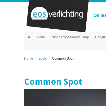
Onlin
Home
Vloerlamp/Staande lamp
Hangl
Home
Spots
Common Spot
Common Spot