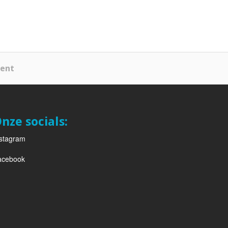
ment
nze socials:
nstagram
acebook