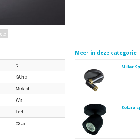
foto
Meer in deze categorie
3
Miller S
GU10
Metaal
Wit
Solare s
Led
22cm