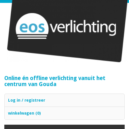
Online én offline verlichting vanuit het
centrum van Gouda
Log in / registreer
winkelwagen (0)