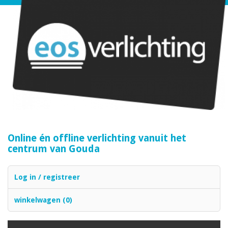
Online én offline verlichting vanuit het
centrum van Gouda
Log in / registreer
winkelwagen (0)