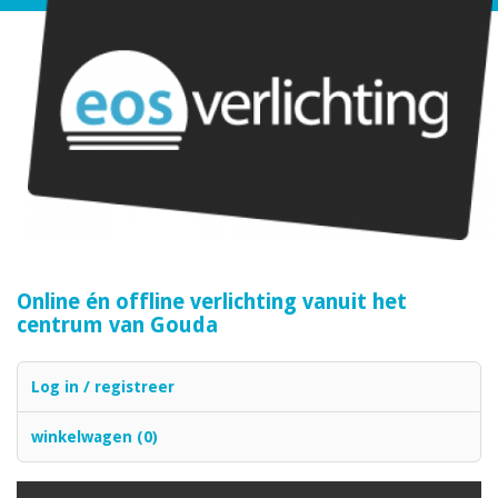
Online én offline verlichting vanuit het
centrum van Gouda
Log in / registreer
winkelwagen (0)